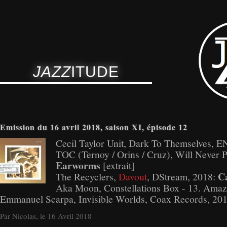
JAZZ
ITUDE
Emission du 16 avril 2018, saison XI, épisode 12
Cecil Taylor Unit, Dark To Themselves, 
TOC (Ternoy / Orins / Cruz), Will Never 
Earworms
[extrait]
C
The Recyclers,
Davout
, DStream, 2018:
Aka Moon, Constellations Box - 13. Amaz
Emmanuel Scarpa, Invisible Worlds, Coax Records, 20
Par Nicolas, le 16 Avril 2018