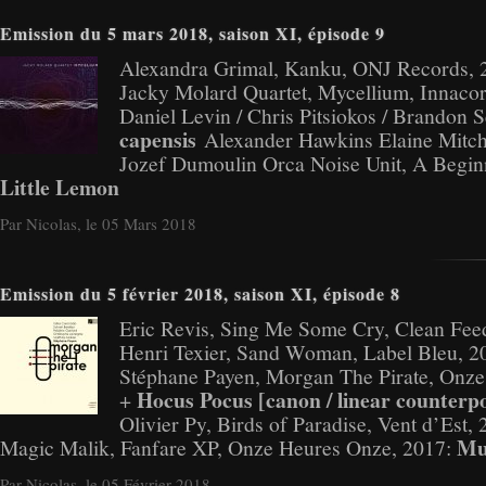
Emission du 5 mars 2018, saison XI, épisode 9
Alexandra Grimal, Kanku, ONJ Records, 
Jacky Molard Quartet, Mycellium, Innaco
Daniel Levin / Chris Pitsiokos / Brandon 
capensis
Alexander Hawkins Elaine Mitch
Jozef Dumoulin Orca Noise Unit, A Beginn
Little Lemon
Par Nicolas, le 05 Mars 2018
Emission du 5 février 2018, saison XI, épisode 8
Eric Revis, Sing Me Some Cry, Clean Fee
Henri Texier, Sand Woman, Label Bleu, 2
Stéphane Payen, Morgan The Pirate, Onze
Hocus Pocus [canon / linear counterp
+
Olivier Py, Birds of Paradise, Vent d’Est,
Mu
Magic Malik, Fanfare XP, Onze Heures Onze, 2017:
Par Nicolas, le 05 Février 2018