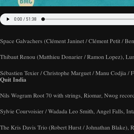
Space Galvachers (Clément Janinet / Clément Petit / B
Thibaut Renou (Matthieu Donarier / Ramon Lopez), Lumi
Sébastien Texier / Christophe Marguet / Manu Codjia / F
Quit India
Nils Wogram Root 70 with strings, Riomar, Nwog recor
Sylvie Courvoisier / Wadada Leo Smith, Angel Falls, Inta
The Kris Davis Trio (Robert Hurst / Johnathan Blake), R